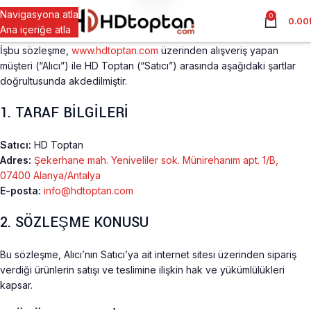
Navigasyona atla
0
0.00
Ana içeriğe atla
İşbu sözleşme,
www.hdtoptan.com
üzerinden alışveriş yapan
müşteri (“Alıcı”) ile HD Toptan (“Satıcı”) arasında aşağıdaki şartlar
doğrultusunda akdedilmiştir.
1. TARAF BİLGİLERİ
Satıcı:
HD Toptan
Adres:
Şekerhane mah. Yeniveliler sok. Münirehanım apt. 1/B,
07400 Alanya/Antalya
E-posta:
info@hdtoptan.com
2. SÖZLEŞME KONUSU
Bu sözleşme, Alıcı’nın Satıcı’ya ait internet sitesi üzerinden sipariş
verdiği ürünlerin satışı ve teslimine ilişkin hak ve yükümlülükleri
kapsar.