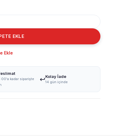
PETE EKLE
re Ekle
Teslimat
Kolay İade
↩️
:00'a kadar siparişte
14 gün içinde
n