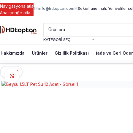
Navigasyona atla
+90 542 734 34 71
info@hdtoptan.com
Şekerhane mah. Yeniveliler so
Ana içeriğe atla
KATEGORI SEÇ
Hakkımızda
Ürünler
Gizlilik Politikası
İade ve Geri Ödem
←
Geri
Büyütmek için tıklayın