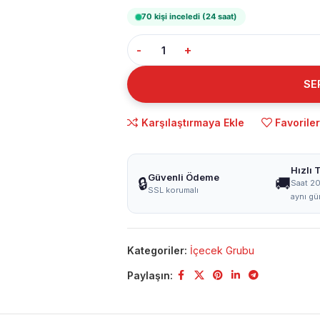
70 kişi inceledi (24 saat)
SE
Karşılaştırmaya Ekle
Favorile
Hızlı 
Güvenli Ödeme
🔒
🚚
Saat 20
SSL korumalı
aynı gü
Kategoriler:
İçecek Grubu
Paylaşın: