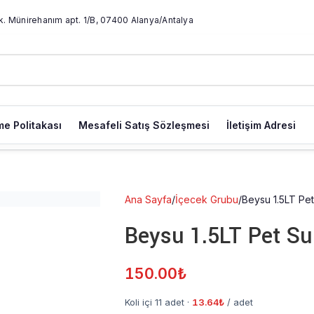
k. Münirehanım apt. 1/B, 07400 Alanya/Antalya
e Politakası
Mesafeli Satış Sözleşmesi
İletişim Adresi
Ana Sayfa
İçecek Grubu
Beysu 1.5LT Pet
Beysu 1.5LT Pet Su
150.00
₺
Koli içi 11 adet
·
13.64
₺
/ adet