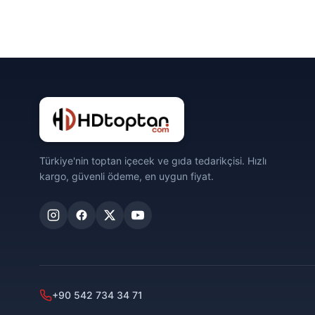
Türkiye'nin toptan içecek ve gıda tedarikçisi. Hızlı
kargo, güvenli ödeme, en uygun fiyat.
+90 542 734 34 71