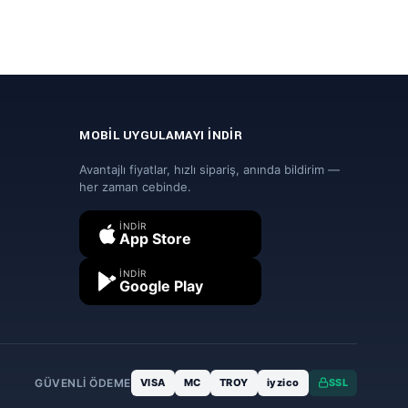
MOBIL UYGULAMAYI İNDIR
Avantajlı fiyatlar, hızlı sipariş, anında bildirim —
her zaman cebinde.
İNDIR
App Store
İNDIR
Google Play
GÜVENLI ÖDEME
VISA
MC
TROY
iyzico
SSL