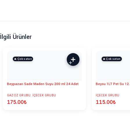
İlgili Ürünler
🔥 Çok satan
🔥 Çok satan
Beypazarı Sade Maden Suyu 200 ml 24 Adet
Beysu 1LT Pet Su 12
GAZOZ GRUBU
,
İÇECEK GRUBU
İÇECEK GRUBU
175.00
₺
115.00
₺