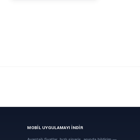
MOBIL UYGULAMAYI İNDIR
Avantajlı fiyatlar, hızlı sipariş, anında bildirim —