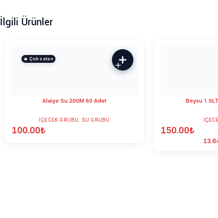
İlgili Ürünler
🔥 Çok satan
Alaiye Su 200M 60 Adet
Beysu 1.5LT
İÇECEK GRUBU
,
SU GRUBU
İÇEC
100.00
₺
150.00
₺
13.6