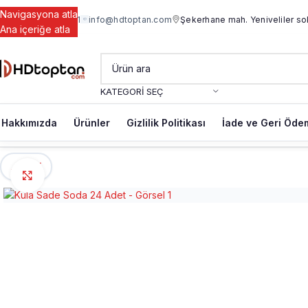
Navigasyona atla
+90 542 734 34 71
info@hdtoptan.com
Şekerhane mah. Yeniveliler so
Ana içeriğe atla
KATEGORI SEÇ
Hakkımızda
Ürünler
Gizlilik Politikası
İade ve Geri Ödem
←
Geri
Büyütmek için tıklayın