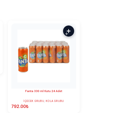
Fanta 330 ml Kutu 24 Adet
Kizilay Plus
İÇECEK GRUBU
,
KOLA GRUBU
İ
792.00
₺
450.00
₺