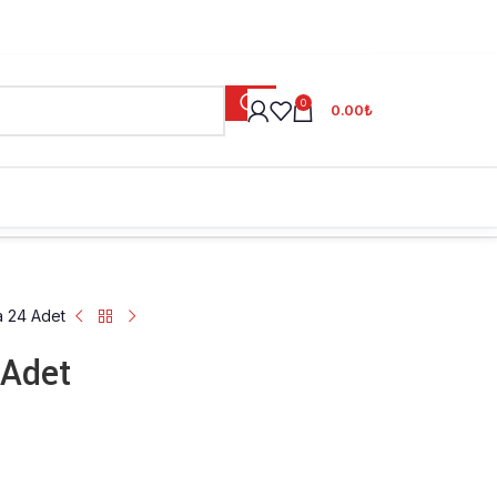
0
0.00
₺
a 24 Adet
 Adet