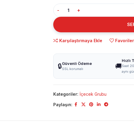
SE
Karşılaştırmaya Ekle
Favorile
Hızlı 
Güvenli Ödeme
🔒
🚚
Saat 20
SSL korumalı
aynı gü
Kategoriler:
İçecek Grubu
Paylaşın: