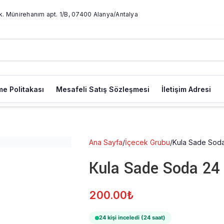
k. Münirehanım apt. 1/B, 07400 Alanya/Antalya
e Politakası
Mesafeli Satış Sözleşmesi
İletişim Adresi
Ana Sayfa
İçecek Grubu
Kula Sade Sod
Kula Sade Soda 24
200.00
₺
24 kişi inceledi (24 saat)