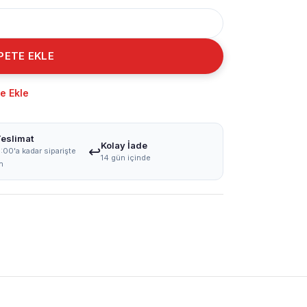
PETE EKLE
re Ekle
Teslimat
Kolay İade
↩️
:00'a kadar siparişte
14 gün içinde
n