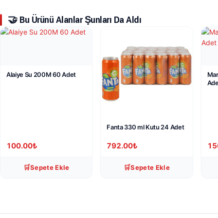
🤝 Bu Ürünü Alanlar Şunları Da Aldı
Alaiye Su 200M 60 Adet
Mar
Ade
Fanta 330 ml Kutu 24 Adet
100.00
₺
792.00
₺
15
🛒
🛒
Sepete Ekle
Sepete Ekle